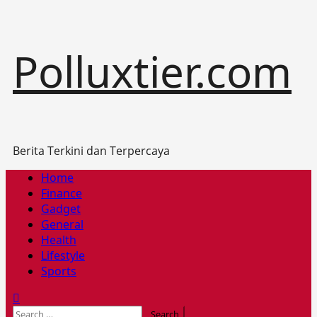
Skip
Polluxtier.com
to
content
Berita Terkini dan Terpercaya
Primary
Home
Menu
Finance
Gadget
General
Health
Lifestyle
Sports
Search