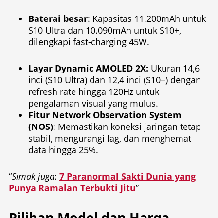
Baterai besar
: Kapasitas 11.200mAh untuk
S10 Ultra dan 10.090mAh untuk S10+,
dilengkapi fast-charging 45W.
Layar Dynamic AMOLED 2X:
Ukuran 14,6
inci (S10 Ultra) dan 12,4 inci (S10+) dengan
refresh rate hingga 120Hz untuk
pengalaman visual yang mulus.
Fitur Network Observation System
(NOS)
: Memastikan koneksi jaringan tetap
stabil, mengurangi lag, dan menghemat
data hingga 25%.
“
Simak juga
:
7 Paranormal Sakti Dunia yang
Punya Ramalan Terbukti Jitu
”
Pilihan Model dan Harga