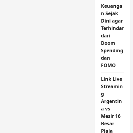
Keuanga
n Sejak
Dini agar
Terhindar
dari
Doom
Spending
dan
FOMO
Link Live
Streamin
g
Argentin
a vs
Mesir 16
Besar
Piala