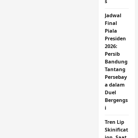
s
Terbuang
Melawan
Indonesia,
Jadwal
Evaluasi
Besar
Final
Dibutuhkan
Piala
Presiden
2026:
Persib
Bandung
Tantang
Persebay
a dalam
Duel
Bergengs
i
Tren Lip
Skinificat
ion, Saat