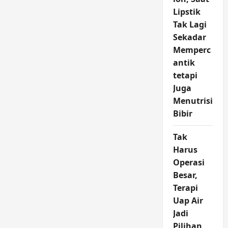
Lipstik
Tak Lagi
Sekadar
Memperc
antik
tetapi
Juga
Menutrisi
Bibir
Tak
Harus
Operasi
Besar,
Terapi
Uap Air
Jadi
Pilihan