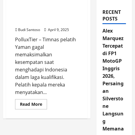
Banyak Peluang
Terbuang Melawan
RECENT
Indonesia, Evaluasi Besar
POSTS
Dibutuhkan
Budi Santoso
April 9, 2025
Alex
Marquez
PolluxTier – Timnas pelatih
Tercepat
Yaman gagal
di FP1
memaksimalkan
MotoGP
kesempatan saat
Inggris
menghadapi Indonesia
2026,
dalam laga kualifikasi.
Persaing
Pelatih kepala mereka
an
menyatakan...
Silversto
Read
Read More
ne
more
about
Langsun
Pelatih
Yaman
g
Sesalkan
Memana
Banyak
Peluang