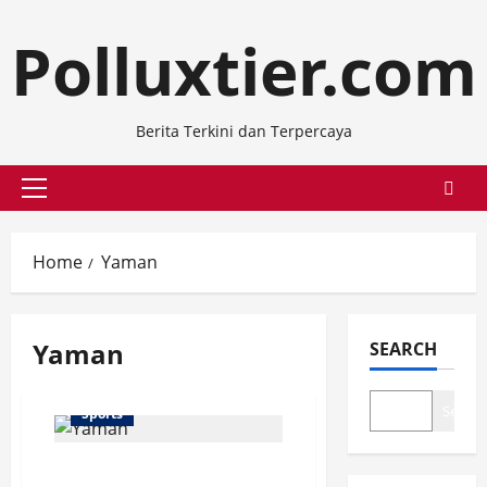
Skip
Polluxtier.com
to
content
Berita Terkini dan Terpercaya
Primary
Menu
Home
Yaman
Yaman
SEARCH
Search
Sports
Pelatih Yaman Sesalkan