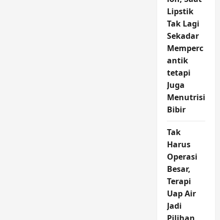
Lipstik
Tak Lagi
Sekadar
Memperc
antik
tetapi
Juga
Menutrisi
Bibir
Tak
Harus
Operasi
Besar,
Terapi
Uap Air
Jadi
Pilihan