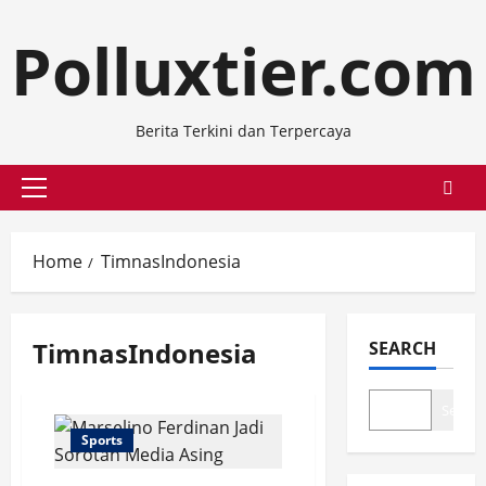
Skip
Polluxtier.com
to
content
Berita Terkini dan Terpercaya
Primary
Menu
Home
TimnasIndonesia
TimnasIndonesia
SEARCH
Search
Sports