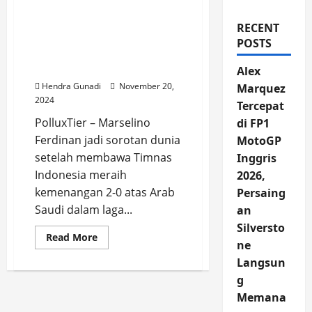
Marselino Ferdinan Jadi
Sorotan Media Asing Usai
RECENT
Kemenangan Timnas
POSTS
Indonesia atas Arab
Saudi
Alex
Hendra Gunadi
November 20,
Marquez
2024
Tercepat
PolluxTier – Marselino
di FP1
Ferdinan jadi sorotan dunia
MotoGP
setelah membawa Timnas
Inggris
Indonesia meraih
2026,
kemenangan 2-0 atas Arab
Persaing
Saudi dalam laga...
an
Silversto
Read
Read More
ne
more
about
Langsun
Marselino
Ferdinan
g
Jadi
Sorotan
Memana
Media