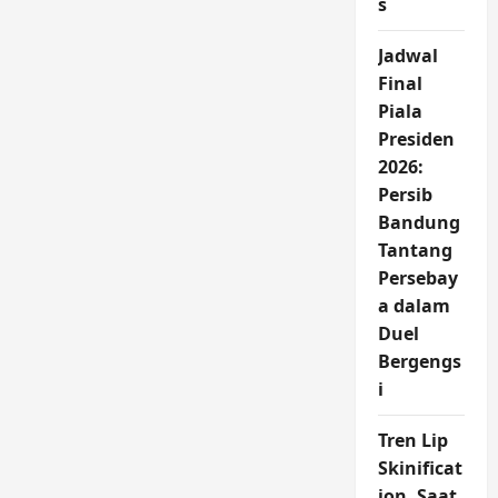
s
Asing
Usai
Kemenangan
Timnas
Jadwal
Indonesia
atas
Final
Arab
Piala
Saudi
Presiden
2026:
Persib
Bandung
Tantang
Persebay
a dalam
Duel
Bergengs
i
Tren Lip
Skinificat
ion, Saat