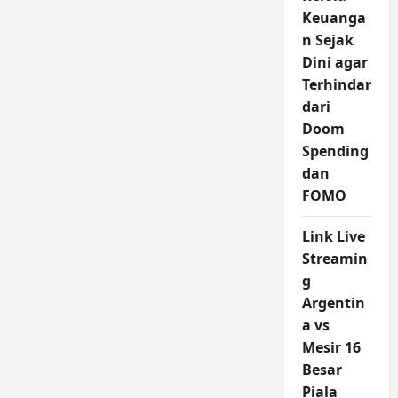
Keuanga
n Sejak
Dini agar
Terhindar
dari
Doom
Spending
dan
FOMO
Link Live
Streamin
g
Argentin
a vs
Mesir 16
Besar
Piala