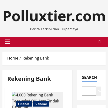
Skip
Polluxtier.com
to
content
Berita Terkini dan Terpercaya
Primary
Menu
Home
Rekening Bank
Rekening Bank
SEARCH
Search
Finance
General