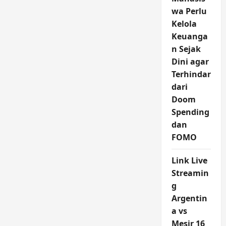
wa Perlu
Kelola
Keuanga
n Sejak
Dini agar
Terhindar
dari
Doom
Spending
dan
FOMO
Link Live
Streamin
g
Argentin
a vs
Mesir 16