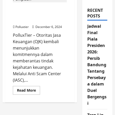
4.000 Rekening Bank
RECENT
Terditeksi OJK Atas
POSTS
Tindak Penipuan
Jadwal
Polluxtier
December 6, 2024
Final
PolluxTier – Otoritas Jasa
Piala
Keuangan (OJK) kembali
Presiden
menunjukkan
2026:
komitmennya dalam
Persib
memberantas tindak
Bandung
kejahatan keuangan.
Tantang
Melalui Anti Scam Center
Persebay
(IASC),...
a dalam
Read
Duel
Read More
more
Bergengs
about
4.000
i
Rekening
Bank
Terditeksi