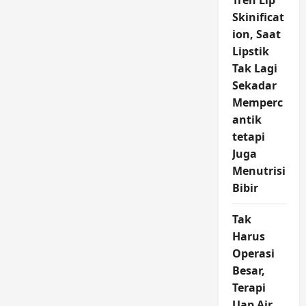
Tren Lip
OJK
Atas
Skinificat
Tindak
Penipuan
ion, Saat
Lipstik
Tak Lagi
Sekadar
Memperc
antik
tetapi
Juga
Menutrisi
Bibir
Tak
Harus
Operasi
Besar,
Terapi
Uap Air