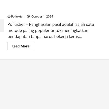
Ide Penghasilan Pasif: Cara Menghasilkan Uang Saat Anda
Tidur
Polluxtier
October 1, 2024
Polluxtier – Penghasilan pasif adalah salah satu
metode paling populer untuk meningkatkan
pendapatan tanpa harus bekerja keras...
Read
Read More
more
about
Ide
Penghasilan
Pasif:
Cara
Menghasilkan
Uang
Saat
Anda
Tidur