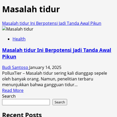
Masalah tidur
Masalah tidur Ini Berpotensi Jadi Tanda Awal Pikun
Health
Masalah tidur Ini Berpotensi Jadi Tanda Awal
Pikun
Budi Santoso
January 14, 2025
PolluxTier – Masalah tidur sering kali dianggap sepele
oleh banyak orang. Namun, penelitian terbaru
menunjukkan bahwa gangguan tidur...
Read
Read More
more
Search
about
Search
Masalah
tidur
Recent Posts