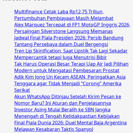
Ini
Berpotensi
Multifinance Cetak Laba Rp12,75 Triliun,
Jadi
Pertumbuhan Pembiayaan Masih Melambat
Tanda
Alex Marquez Tercepat di FP1 MotoGP Inggris 2026,
Awal
Persaingan Silverstone Langsung Memanas
Pikun
Jadwal Final Piala Presiden 2026: Persib Bandung
Tantang Persebaya dalam Duel Bergengsi
Tren Lip Skinification, Saat Lipstik Tak Lagi Sekadar
Mempercantik tetapi Juga Menutrisi Bibir
Tak Harus Operasi Besar, Terapi Uap Air Jadi Pilihan
Modern untuk Mengatasi Pembesaran Prostat
Adik Kim Jong Un Kecam ASEAN, Peringatkan Asia
Tenggara agar Tidak Menjadi “Corong” Amerika
Serikat
Akun WhatsApp Ditinjau Setelah Kirim Pesan ke
Nomor Baru? Ini Aturan dan Penjelasannya
Investor Asing Mulai Beralih ke SBN Jangka
Menengah di Tengah Ketidakpastian Kebijakan
Final Piala Dunia 2026: Duel Mental Baja Argentina
Melawan Kesabaran Taktis Spanyol