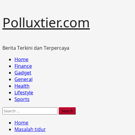
Skip
Polluxtier.com
to
content
Berita Terkini dan Terpercaya
Primary
Home
Menu
Finance
Gadget
General
Health
Lifestyle
Sports
Search
for:
Home
Masalah tidur