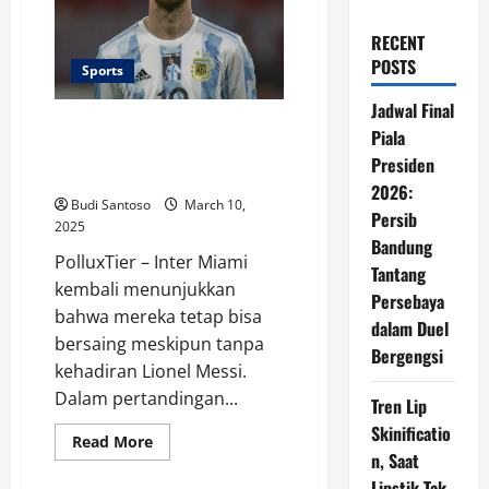
RECENT
POSTS
Sports
Jadwal Final
Lionel Messi Tak Bermain, The
Piala
Herons Tetap Tangguh dengan
Presiden
Kemenangan 1-0
2026:
Budi Santoso
March 10,
Persib
2025
Bandung
PolluxTier – Inter Miami
Tantang
kembali menunjukkan
Persebaya
bahwa mereka tetap bisa
dalam Duel
bersaing meskipun tanpa
Bergengsi
kehadiran Lionel Messi.
Dalam pertandingan...
Tren Lip
Skinificatio
Read
Read More
more
n, Saat
about
Lipstik Tak
Lionel