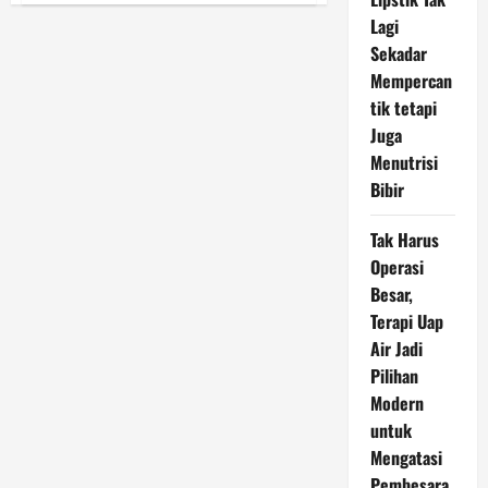
Messi
Lagi
Tak
Bermain,
Sekadar
The
Herons
Mempercan
Tetap
Tangguh
tik tetapi
dengan
Juga
Kemenangan
1-
Menutrisi
0
Bibir
Tak Harus
Operasi
Besar,
Terapi Uap
Air Jadi
Pilihan
Modern
untuk
Mengatasi
Pembesara