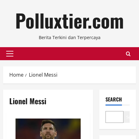
Skip
Polluxtier.com
to
content
Berita Terkini dan Terpercaya
Primary
Menu
Home
Lionel Messi
Lionel Messi
SEARCH
Search