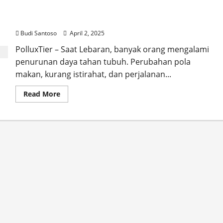
Lebaran Sehat Tanpa Flu: Makan 5 Buah Ini untuk
Kekebalan Tubuh
Budi Santoso
April 2, 2025
PolluxTier – Saat Lebaran, banyak orang mengalami
penurunan daya tahan tubuh. Perubahan pola
makan, kurang istirahat, dan perjalanan...
Read
Read More
more
about
Lebaran
Sehat
Tanpa
Flu:
Makan
5
Buah
Ini
untuk
Kekebalan
Tubuh