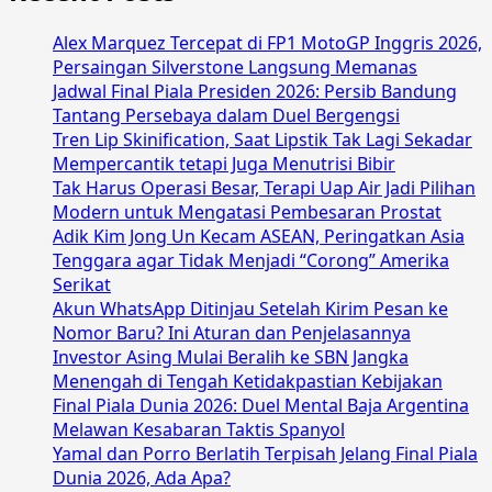
Depan?
Qualcomm
Alex Marquez Tercepat di FP1 MotoGP Inggris 2026,
Perkenalkan
Persaingan Silverstone Langsung Memanas
Snapdragon
Jadwal Final Piala Presiden 2026: Persib Bandung
X
Tantang Persebaya dalam Duel Bergengsi
untuk
Tren Lip Skinification, Saat Lipstik Tak Lagi Sekadar
AI
Mempercantik tetapi Juga Menutrisi Bibir
Tak Harus Operasi Besar, Terapi Uap Air Jadi Pilihan
Modern untuk Mengatasi Pembesaran Prostat
Adik Kim Jong Un Kecam ASEAN, Peringatkan Asia
Tenggara agar Tidak Menjadi “Corong” Amerika
Serikat
Akun WhatsApp Ditinjau Setelah Kirim Pesan ke
Nomor Baru? Ini Aturan dan Penjelasannya
Investor Asing Mulai Beralih ke SBN Jangka
Menengah di Tengah Ketidakpastian Kebijakan
Final Piala Dunia 2026: Duel Mental Baja Argentina
Melawan Kesabaran Taktis Spanyol
Yamal dan Porro Berlatih Terpisah Jelang Final Piala
Dunia 2026, Ada Apa?