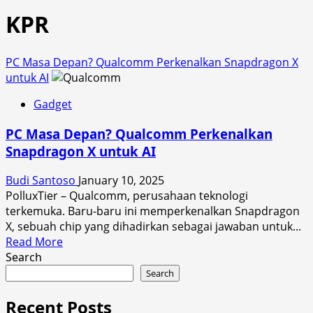
KPR
PC Masa Depan? Qualcomm Perkenalkan Snapdragon X
untuk AI
Gadget
PC Masa Depan? Qualcomm Perkenalkan
Snapdragon X untuk AI
Budi Santoso
January 10, 2025
PolluxTier – Qualcomm, perusahaan teknologi
terkemuka. Baru-baru ini memperkenalkan Snapdragon
X, sebuah chip yang dihadirkan sebagai jawaban untuk...
Read
Read More
more
Search
about
Search
PC
Masa
Recent Posts