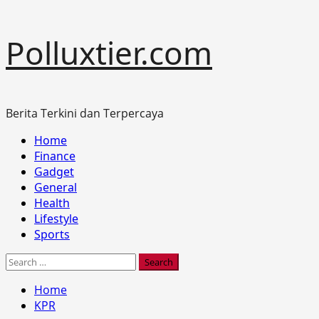
Skip
Polluxtier.com
to
content
Berita Terkini dan Terpercaya
Primary
Home
Menu
Finance
Gadget
General
Health
Lifestyle
Sports
Search
for:
Home
KPR