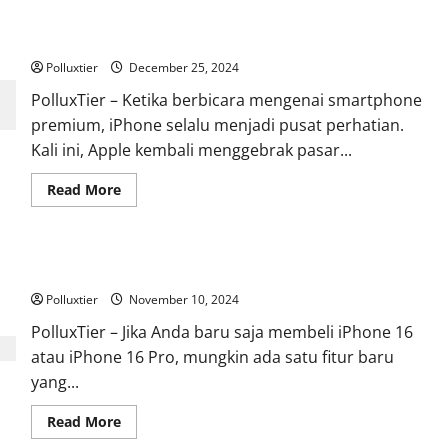
Spill Harga Iphone: Intip Spesifikasi dan Performa 16 Pro Max
2025
Polluxtier
December 25, 2024
PolluxTier – Ketika berbicara mengenai smartphone
premium, iPhone selalu menjadi pusat perhatian.
Kali ini, Apple kembali menggebrak pasar...
Read
Read More
more
about
Spill
Harga
Iphone:
Kamera iPhone 16 Akan Menjadi Lebih Baik di iOS 18.2
Intip
Spesifikasi
Polluxtier
dan
November 10, 2024
Performa
16
PolluxTier – Jika Anda baru saja membeli iPhone 16
Pro
atau iPhone 16 Pro, mungkin ada satu fitur baru
Max
2025
yang...
Read
Read More
more