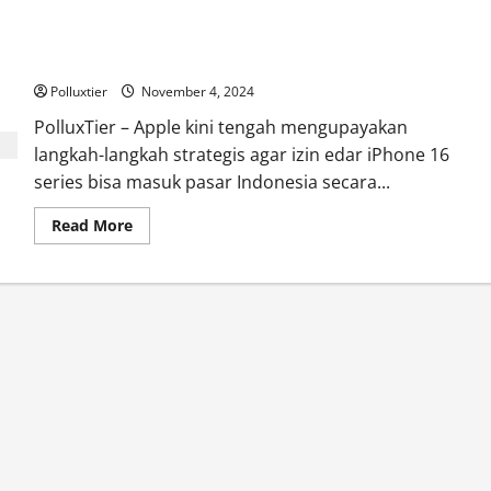
about
Kamera
iPhone
16
Izin Edar iPhone 16 di Indonesia: Apple Bahas Proses Syarat
Akan
Menjadi
Polluxtier
Lebih
November 4, 2024
Baik
di
PolluxTier – Apple kini tengah mengupayakan
iOS
langkah-langkah strategis agar izin edar iPhone 16
18.2
series bisa masuk pasar Indonesia secara...
Read
Read More
more
about
Izin
Edar
iPhone
16
di
Indonesia:
Apple
Bahas
Proses
Syarat