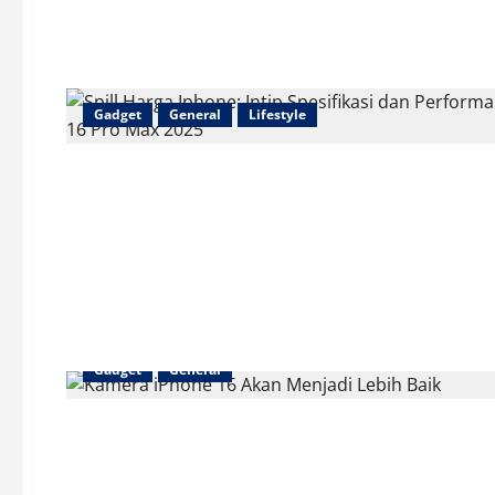
Gadget
General
Lifestyle
Gadget
General