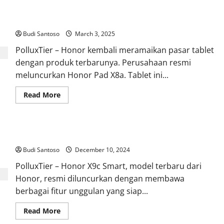
Honor Pad X8a Resmi Dirilis, Tablet Rp 2 Jutaan dengan Spek
Menarik
Budi Santoso
March 3, 2025
PolluxTier – Honor kembali meramaikan pasar tablet
dengan produk terbarunya. Perusahaan resmi
meluncurkan Honor Pad X8a. Tablet ini...
Read
Read More
more
about
Honor
Pad
X8a
Honor X9c Smart Resmi Dirilis, Ini Spesifikasi Unggulannya
Resmi
Dirilis,
Budi Santoso
Tablet
December 10, 2024
Rp
2
PolluxTier – Honor X9c Smart, model terbaru dari
Jutaan
Honor, resmi diluncurkan dengan membawa
dengan
Spek
berbagai fitur unggulan yang siap...
Menarik
Read
Read More
more