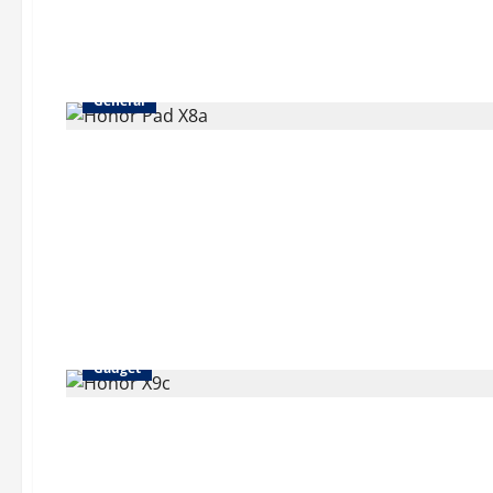
General
Gadget