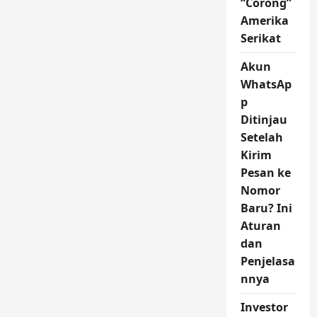
“Corong”
Amerika
Serikat
Akun
WhatsAp
p
Ditinjau
Setelah
Kirim
Pesan ke
Nomor
Baru? Ini
Aturan
dan
Penjelasa
nnya
Investor