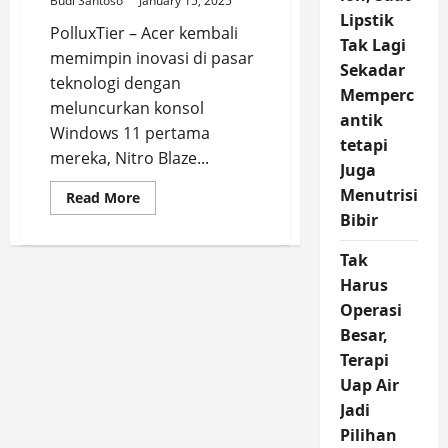
Budi Santoso
January 15, 2025
Jadi
Lipstik
Penantang
PolluxTier – Acer kembali
Baru
Tak Lagi
memimpin inovasi di pasar
Sekadar
teknologi dengan
Memperc
meluncurkan konsol
antik
Windows 11 pertama
tetapi
mereka, Nitro Blaze...
Juga
Menutrisi
Read
Read More
more
Bibir
about
Nitro
Blaze
Tak
8
dan
Harus
11:
Konsol
Operasi
Windows
Besar,
11
Pertama
Terapi
dari
Acer
Uap Air
Jadi
Pilihan