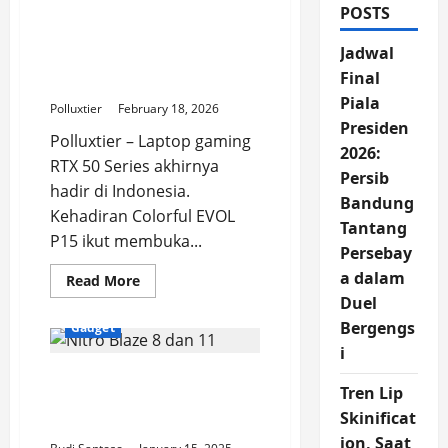
POSTS
Laptop Gaming RTX 50
Series Masuk Indonesia,
Jadwal
Colorful EVOL P15 Jadi
Final
Penantang Baru
Piala
Polluxtier
February 18, 2026
Presiden
Polluxtier – Laptop gaming
2026:
RTX 50 Series akhirnya
Persib
hadir di Indonesia.
Bandung
Kehadiran Colorful EVOL
Tantang
P15 ikut membuka...
Persebay
a dalam
Read
Read More
more
Duel
about
Laptop
Bergengs
Gadget
Gaming
RTX
i
50
Nitro Blaze 8 dan 11:
Series
Masuk
Tren Lip
Konsol Windows 11
Indonesia,
Skinificat
Colorful
Pertama dari Acer
EVOL
ion, Saat
P15