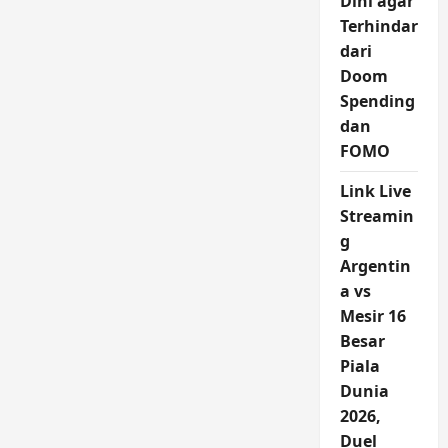
Dini agar
Terhindar
dari
Doom
Spending
dan
FOMO
Link Live
Streamin
g
Argentin
a vs
Mesir 16
Besar
Piala
Dunia
2026,
Duel