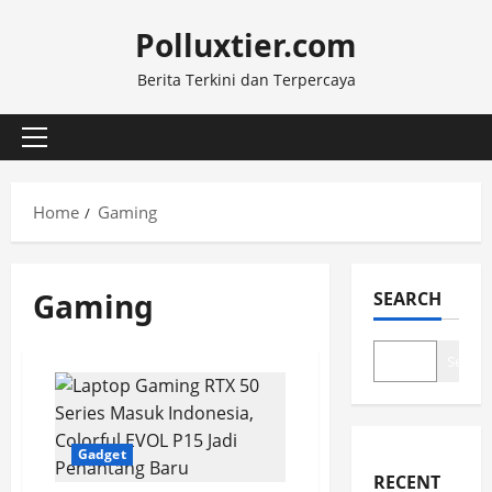
Skip
Polluxtier.com
to
content
Berita Terkini dan Terpercaya
Primary
Menu
Home
Gaming
Gaming
SEARCH
Search
Gadget
RECENT