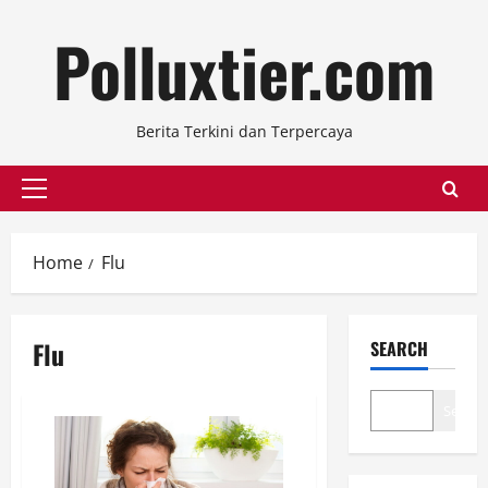
Skip
Polluxtier.com
to
content
Berita Terkini dan Terpercaya
Primary
Menu
Home
Flu
Flu
SEARCH
Search