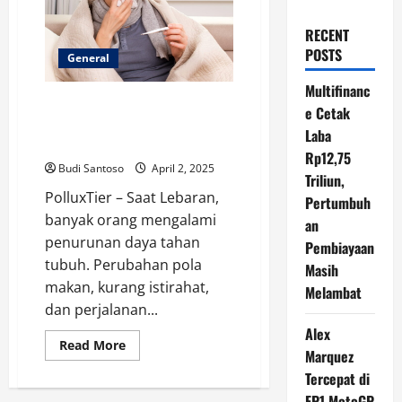
RECENT
POSTS
General
Multifinanc
Lebaran Sehat Tanpa Flu: Makan
e Cetak
5 Buah Ini untuk Kekebalan
Laba
Tubuh
Rp12,75
Budi Santoso
April 2, 2025
Triliun,
PolluxTier – Saat Lebaran,
Pertumbuh
banyak orang mengalami
an
penurunan daya tahan
Pembiayaan
tubuh. Perubahan pola
Masih
makan, kurang istirahat,
Melambat
dan perjalanan...
Alex
Read
Read More
Marquez
more
about
Tercepat di
Lebaran
Sehat
FP1 MotoGP