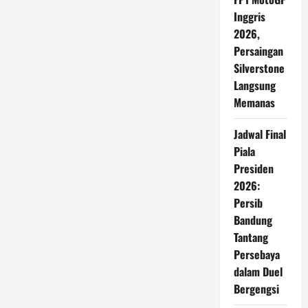
Tanpa
Flu:
Inggris
Makan
2026,
5
Buah
Persaingan
Ini
untuk
Silverstone
Kekebalan
Tubuh
Langsung
Memanas
Jadwal Final
Piala
Presiden
2026:
Persib
Bandung
Tantang
Persebaya
dalam Duel
Bergengsi