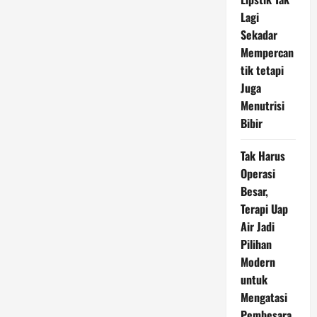
Ekspor
Lagi
di
Indonesia
Sekadar
Terkait
Rencana
Mempercan
Kebijakan
tik tetapi
Juga
Menutrisi
Bibir
Tak Harus
Operasi
Besar,
Terapi Uap
Air Jadi
Pilihan
Modern
untuk
Mengatasi
Pembesara