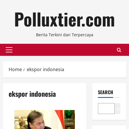
Skip
Polluxtier.com
to
content
Berita Terkini dan Terpercaya
Primary
Menu
Home
ekspor indonesia
ekspor indonesia
SEARCH
Search