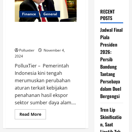
RECENT
Finance
General
POSTS
Penahanan Hasil Ekspor di
Jadwal Final
Indonesia Terkait Rencana
Piala
Kebijakan
Presiden
Polluxtier
November 4,
2026:
2024
Persib
PolluxTier – Pemerintah
Bandung
Indonesia kini tengah
Tantang
merumuskan perubahan
Persebaya
aturan terkait kebijakan
dalam Duel
penahanan hasil ekspor
Bergengsi
sektor sumber daya alam....
Tren Lip
Read
Read More
Skinificatio
more
about
n, Saat
Penahanan
Hasil
Lipstik Tak