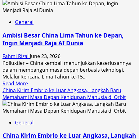
Adik
Kim
Jong
General
Un
Kecam
Ambisi Besar China Lima Tahun ke Depan,
ASEAN,
Ingin Menjadi Raja AI Dunia
Peringatkan
Asia
Fahmi Rizal
June 23, 2026
Tenggara
Polluxtier – China kembali menunjukkan keseriusannya
agar
dalam membangun masa depan berbasis teknologi.
Tidak
Melalui Rencana Lima Tahun ke-15...
Menjadi
Read
Read More
“Corong”
more
China Kirim Embrio ke Luar Angkasa, Langkah Baru
Amerika
about
Memahami Masa Depan Kehidupan Manusia di Orbit
Serikat
Ambisi
Besar
China
General
Lima
Tahun
China Kirim Embrio ke Luar Angkasa, Langkah
ke