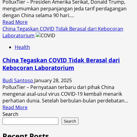
PolluxTier – Presiden Amerika Serikat, Donald Trump,
Jurnalis
mengumumkan perpanjangan jeda tarif perdagangan
dengan China selama 90 hari....
Read
Read More
more
China Tegaskan COVID Tidak Berasal dari Kebocoran
about
Laboratorium
Trump
Health
Perpanjang
Jeda
China Tegaskan COVID Tidak Berasal dari
Tarif
Kebocoran Laboratorium
Perdagangan
dengan
Budi Santoso
January 28, 2025
China
PolluxTier – Pernyataan terbaru dari pihak China
90
mengenai asal-usul virus COVID-19 kembali menarik
Hari
perhatian dunia. Setelah berbulan-bulan perdebatan...
Read
Read More
more
Search
about
Search
China
Tegaskan
Recent Posts