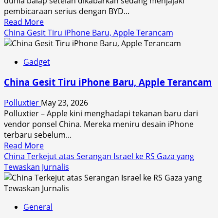
dunia balap setelah dikabarkan sedang menjajaki
Depan
pembicaraan serius dengan BYD...
Kehidupan
Read
Read More
Manusia
more
China Gesit Tiru iPhone Baru, Apple Terancam
di
about
Orbit
Christian
Gadget
Horner
Dikabarkan
China Gesit Tiru iPhone Baru, Apple Terancam
Dekati
BYD,
Polluxtier
May 23, 2026
Ambisi
Polluxtier – Apple kini menghadapi tekanan baru dari
Baru
vendor ponsel China. Mereka meniru desain iPhone
Raksasa
terbaru sebelum...
China
Read
Read More
Menuju
more
China Terkejut atas Serangan Israel ke RS Gaza yang
Formula
about
Tewaskan Jurnalis
1
China
Gesit
Tiru
General
iPhone