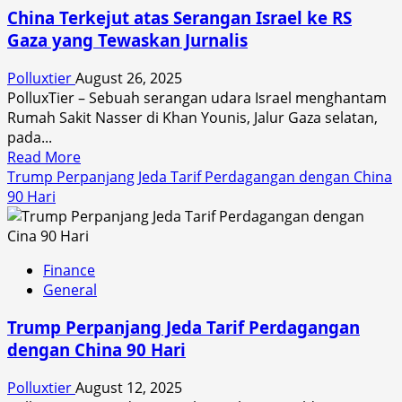
Baru,
China Terkejut atas Serangan Israel ke RS
Apple
Gaza yang Tewaskan Jurnalis
Terancam
Polluxtier
August 26, 2025
PolluxTier – Sebuah serangan udara Israel menghantam
Rumah Sakit Nasser di Khan Younis, Jalur Gaza selatan,
pada...
Read
Read More
more
Trump Perpanjang Jeda Tarif Perdagangan dengan China
about
90 Hari
China
Terkejut
atas
Finance
Serangan
General
Israel
ke
Trump Perpanjang Jeda Tarif Perdagangan
RS
dengan China 90 Hari
Gaza
yang
Polluxtier
August 12, 2025
Tewaskan