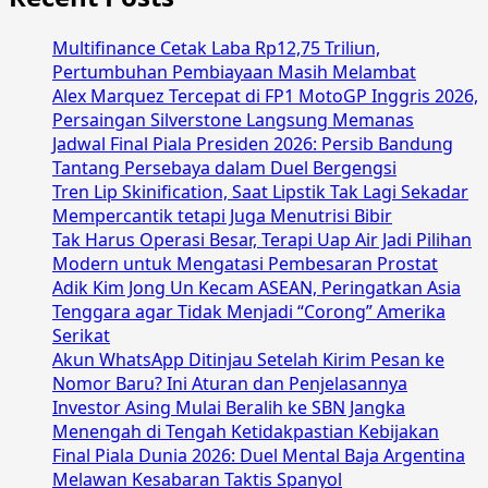
COVID
Tidak
Multifinance Cetak Laba Rp12,75 Triliun,
Berasal
Pertumbuhan Pembiayaan Masih Melambat
dari
Alex Marquez Tercepat di FP1 MotoGP Inggris 2026,
Kebocoran
Persaingan Silverstone Langsung Memanas
Laboratorium
Jadwal Final Piala Presiden 2026: Persib Bandung
Tantang Persebaya dalam Duel Bergengsi
Tren Lip Skinification, Saat Lipstik Tak Lagi Sekadar
Mempercantik tetapi Juga Menutrisi Bibir
Tak Harus Operasi Besar, Terapi Uap Air Jadi Pilihan
Modern untuk Mengatasi Pembesaran Prostat
Adik Kim Jong Un Kecam ASEAN, Peringatkan Asia
Tenggara agar Tidak Menjadi “Corong” Amerika
Serikat
Akun WhatsApp Ditinjau Setelah Kirim Pesan ke
Nomor Baru? Ini Aturan dan Penjelasannya
Investor Asing Mulai Beralih ke SBN Jangka
Menengah di Tengah Ketidakpastian Kebijakan
Final Piala Dunia 2026: Duel Mental Baja Argentina
Melawan Kesabaran Taktis Spanyol