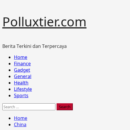
Skip
Polluxtier.com
to
content
Berita Terkini dan Terpercaya
Primary
Home
Menu
Finance
Gadget
General
Health
Lifestyle
Sports
Search
for:
Home
China