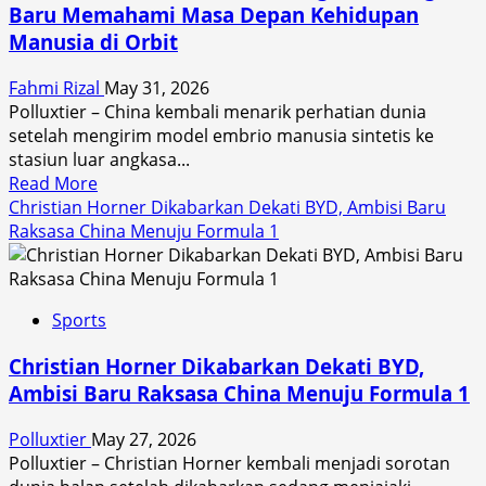
Baru Memahami Masa Depan Kehidupan
Depan,
Manusia di Orbit
Ingin
Menjadi
Fahmi Rizal
May 31, 2026
Raja
Polluxtier – China kembali menarik perhatian dunia
AI
setelah mengirim model embrio manusia sintetis ke
Dunia
stasiun luar angkasa...
Read
Read More
more
Christian Horner Dikabarkan Dekati BYD, Ambisi Baru
about
Raksasa China Menuju Formula 1
China
Kirim
Embrio
Sports
ke
Luar
Christian Horner Dikabarkan Dekati BYD,
Angkasa,
Ambisi Baru Raksasa China Menuju Formula 1
Langkah
Baru
Polluxtier
May 27, 2026
Memahami
Polluxtier – Christian Horner kembali menjadi sorotan
Masa