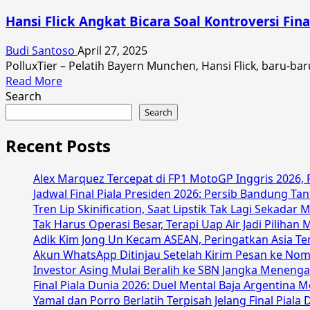
Munchen
Hansi Flick Angkat Bicara Soal Kontroversi Fina
Akhiri
Musim
Budi Santoso
April 27, 2025
dengan
PolluxTier – Pelatih Bayern Munchen, Hansi Flick, baru-ba
Gempuran
Read
Read More
Empat
more
Search
Gol
about
Search
ke
Hansi
Gawang
Flick
Recent Posts
Hoffenheim
Angkat
Bicara
Alex Marquez Tercepat di FP1 MotoGP Inggris 2026
Soal
Jadwal Final Piala Presiden 2026: Persib Bandung T
Kontroversi
Tren Lip Skinification, Saat Lipstik Tak Lagi Sekadar
Final
Tak Harus Operasi Besar, Terapi Uap Air Jadi Pilih
Copa
Adik Kim Jong Un Kecam ASEAN, Peringatkan Asia Te
del
Akun WhatsApp Ditinjau Setelah Kirim Pesan ke Nom
Rey
Investor Asing Mulai Beralih ke SBN Jangka Menenga
Final Piala Dunia 2026: Duel Mental Baja Argentina 
Yamal dan Porro Berlatih Terpisah Jelang Final Piala