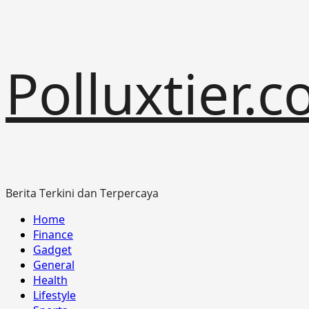
Skip
Polluxtier.
to
content
Berita Terkini dan Terpercaya
Primary
Home
Menu
Finance
Gadget
General
Health
Lifestyle